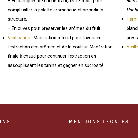
–
En barriques
de chêne français 12 mois pour
bien 
complexifier la palette aromatique et arrondir la
Hache
structure.
Harmo
–
En cuves
pour préserver les arômes du fruit.
blanc
Vinification
: Macération à froid pour favoriser
press
l’extraction des arômes et de la couleur. Macération
Vieil
finale à chaud pour continuer l’extraction en
assouplissant les tanins et gagner en sucrosité.
INS
MENTIONS LÉGALES