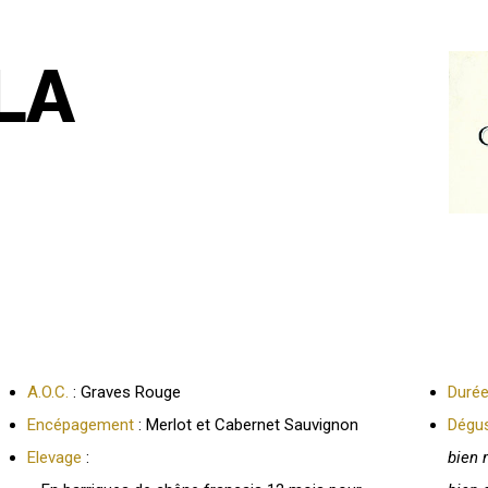
LA
A.O.C.
: Graves Rouge
Durée
Encépagement
: Merlot et Cabernet Sauvignon
Dégus
Elevage
:
bien 