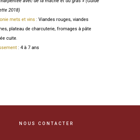
charpentée avec de la mâche et du gras » (Guide
tte 2018)
nie mets et vins
: Viandes rouges, viandes
hes, plateau de charcuterie, fromages à pâte
ée cuite.
lissement
: 4 à 7 ans
NOUS CONTACTER