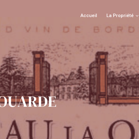
Accueil
La Propriété
O
U
A
R
D
E