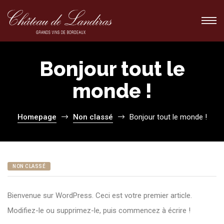
Bonjour tout le
monde !
ions
ions
Homepage
Non classé
Bonjour tout le monde !
NON CLASSÉ
Bienvenue sur WordPress. Ceci est votre premier article.
Modifiez-le ou supprimez-le, puis commencez à écrire !